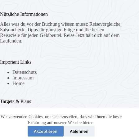
Nützliche Informationen
Alles was du vor der Buchung wissen musst: Reisevergleiche,
Saisoncheck, Tipps für günstige Flüge und die besten
Reiseziele für jeden Geldbeutel. Reise Jetzt hält dich auf dem
Laufenden.
Important Links
Datenschutz
impressum
Home
Targets & Plans
Wir arbeiten täglich daran, dir die besten Reiseempfehlungen
Deutschlands zu liefern… kuratiert, aktuell und ehrlich
Wir verwenden Cookies, um sicherzustellen, dass wir Ihnen die beste
bewertet. Unser Ziel: unter den Top 5 Reiseportalen
Erfahrung auf unserer Website bieten.
Deutschlands zu ranken, damit du uns findest, wenn du es
Akzeptieren
Ablehnen
brauchst.