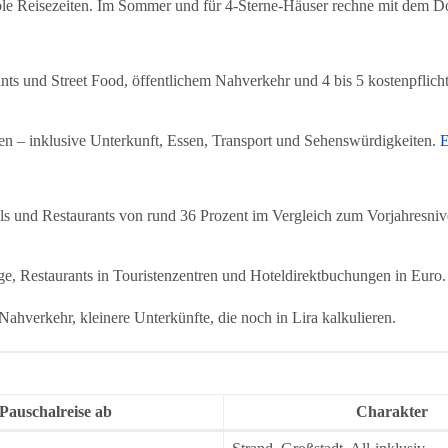
xible Reisezeiten. Im Sommer und für 4-Sterne-Häuser rechne mit dem D
ants und Street Food, öffentlichem Nahverkehr und 4 bis 5 kostenpflich
en – inklusive Unterkunft, Essen, Transport und Sehenswürdigkeiten.
E
els und Restaurants von rund 36 Prozent im Vergleich zum Vorjahresniv
ge, Restaurants in Touristenzentren und Hoteldirektbuchungen in Euro.
 Nahverkehr, kleinere Unterkünfte, die noch in Lira kalkulieren.
Pauschalreise ab
Charakter