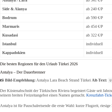
Antalya / Lara
ab 341 €/P
Side & Alanya
ab 240 €/P
Bodrum
ab 590 €/P
Marmaris
ab 454 €/P
Kusadasi
ab 322 €/P
Istanbul
individuell
Kappadokien
individuell
Die besten Regionen für den Urlaub Türkei 2026
Antalya – Der Dauerbrenner
📸
Bild-Empfehlung:
Antalya Lara Beach Strand Türkei
Alt-Text:
U
Der Küstenabschnitt der Türkischen Riviera begeistert Gäste seit Jahr
seinem breiten Freizeitangebot einen Namen gemacht.
Kreuzfahrt-Tick
Antalya ist für Pauschalreisende die erste Wahl: kurze Flugzeit, riesi