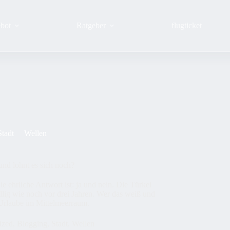
bot
Ratgeber
flugticket
Stadt
Wellen
und lohnt es sich noch?
e ehrliche Antwort ist: ja und nein. Die Türkei
illig wie noch vor drei Jahren. Wer das weiß und
 Urlaube im Mittelmeerraum.
ized
,
Blogging
,
Stadt
,
Wellen