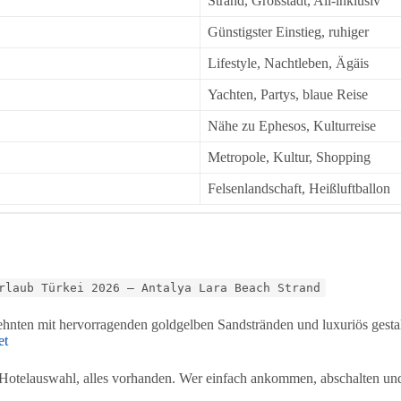
Strand, Großstadt, All-inklusiv
Günstigster Einstieg, ruhiger
Lifestyle, Nachtleben, Ägäis
Yachten, Partys, blaue Reise
Nähe zu Ephesos, Kulturreise
Metropole, Kultur, Shopping
Felsenlandschaft, Heißluftballon
rlaub Türkei 2026 – Antalya Lara Beach Strand
zehnten mit hervorragenden goldgelben Sandstränden und luxuriös gestal
et
ge Hotelauswahl, alles vorhanden. Wer einfach ankommen, abschalten und